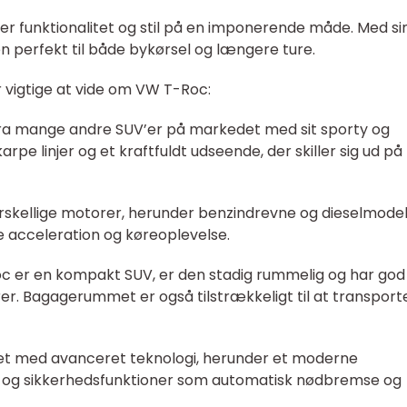
er funktionalitet og stil på en imponerende måde. Med si
 perfekt til både bykørsel og længere ture.
r vigtige at vide om VW T-Roc:
g fra mange andre SUV’er på markedet med sit sporty og
pe linjer og et kraftfuldt udseende, der skiller sig ud på
skellige motorer, herunder benzindrevne og dieselmodel
e acceleration og køreoplevelse.
 er en kompakt SUV, er den stadig rummelig og har god
rer. Bagagerummet er også tilstrækkeligt til at transport
ret med avanceret teknologi, herunder et moderne
og sikkerhedsfunktioner som automatisk nødbremse og