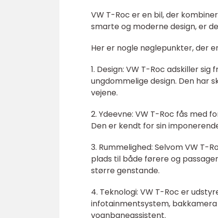
VW T-Roc er en bil, der kombiner
smarte og moderne design, er den
Her er nogle nøglepunkter, der e
1. Design: VW T-Roc adskiller si
ungdommelige design. Den har skar
vejene.
2. Ydeevne: VW T-Roc fås med for
Den er kendt for sin imponerend
3. Rummelighed: Selvom VW T-Roc
plads til både førere og passage
større genstande.
4. Teknologi: VW T-Roc er udsty
infotainmentsystem, bakkamera 
vognbaneassistent.