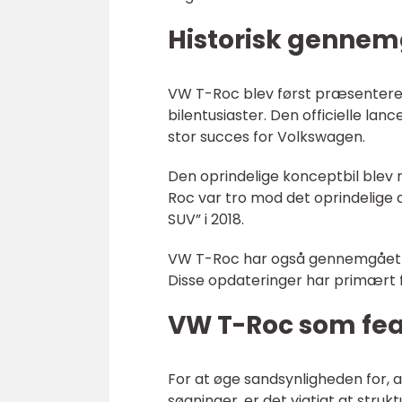
Historisk gennem
VW T-Roc blev først præsenteret
bilentusiaster. Den officielle la
stor succes for Volkswagen.
Den oprindelige konceptbil blev
Roc var tro mod det oprindelige 
SUV” i 2018.
VW T-Roc har også gennemgået no
Disse opdateringer har primært f
VW T-Roc som fea
For at øge sandsynligheden for, 
søgninger, er det vigtigt at struk