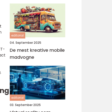
t
n
editorial
04. September 2025
 T-
De mest kreative mobile
act
madvogne
.
ing
editorial
03. September 2025