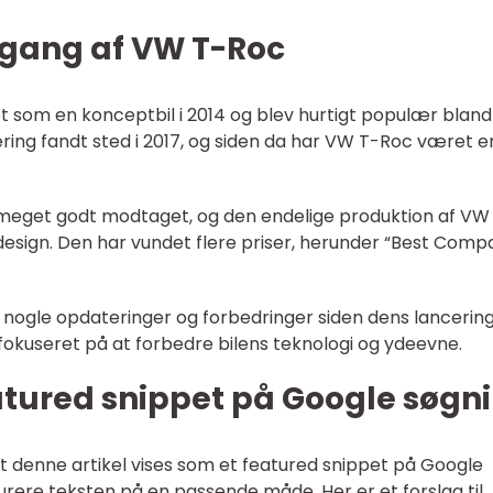
gang af VW T-Roc
 som en konceptbil i 2014 og blev hurtigt populær bland
ncering fandt sted i 2017, og siden da har VW T-Roc været e
 meget godt modtaget, og den endelige produktion af VW
design. Den har vundet flere priser, herunder “Best Comp
gle opdateringer og forbedringer siden dens lancering
okuseret på at forbedre bilens teknologi og ydeevne.
tured snippet på Google søgn
at denne artikel vises som et featured snippet på Google
turere teksten på en passende måde. Her er et forslag til,