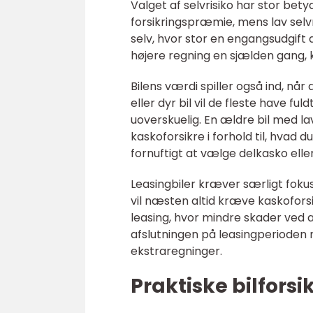
Valget af selvrisiko har stor betyd
forsikringspræmie, mens lav selvr
selv, hvor stor en engangsudgift d
højere regning en sjælden gang, k
Bilens værdi spiller også ind, nå
eller dyr bil vil de fleste have f
uoverskuelig. En ældre bil med la
kaskoforsikre i forhold til, hvad
fornuftigt at vælge delkasko elle
Leasingbiler kræver særligt fokus
vil næsten altid kræve kaskofor
leasing, hvor mindre skader ved af
afslutningen på leasingperioden
ekstraregninger.
Praktiske bilforsik