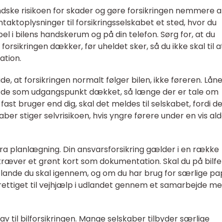
dske risikoen for skader og gøre forsikringen nemmere a
taktoplysninger til forsikringsselskabet et sted, hvor du
el i bilens handskerum og på din telefon. Sørg for, at du
forsikringen dækker, før uheldet sker, så du ikke skal til a
ation.
vide, at forsikringen normalt følger bilen, ikke føreren. Lån
, er de som udgangspunkt dækket, så længe der er tale om
 fast bruger end dig, skal det meldes til selskabet, fordi d
ber stiger selvrisikoen, hvis yngre førere under en vis al
tra planlægning. Din ansvarsforsikring gælder i en række
kræver et grønt kort som dokumentation. Skal du på bilfer
ke lande du skal igennem, og om du har brug for særlige pap
erettiget til vejhjælp i udlandet gennem et samarbejde m
krav til bilforsikringen. Mange selskaber tilbyder særlige