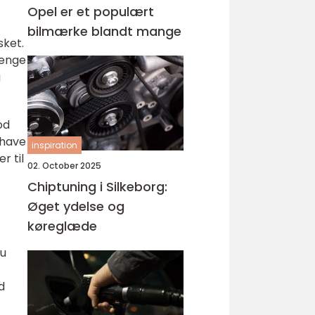
Opel er et populært
bilmærke blandt mange
sket.
penge
g
od
 have
inspiration
r til
02. October 2025
Chiptuning i Silkeborg:
Øget ydelse og
køreglæde
du
d