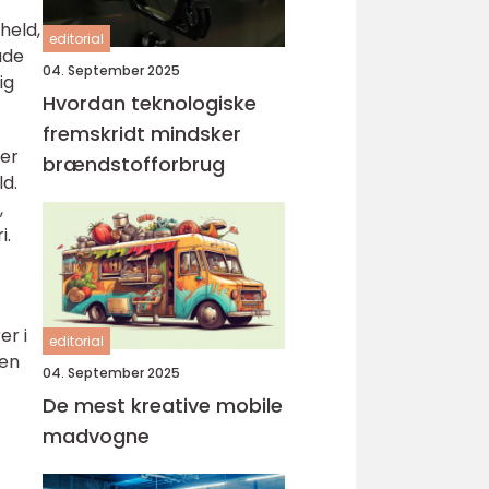
held,
editorial
ade
04. September 2025
ig
Hvordan teknologiske
fremskridt mindsker
 er
brændstofforbrug
d.
,
i.
er i
editorial
 en
04. September 2025
De mest kreative mobile
madvogne