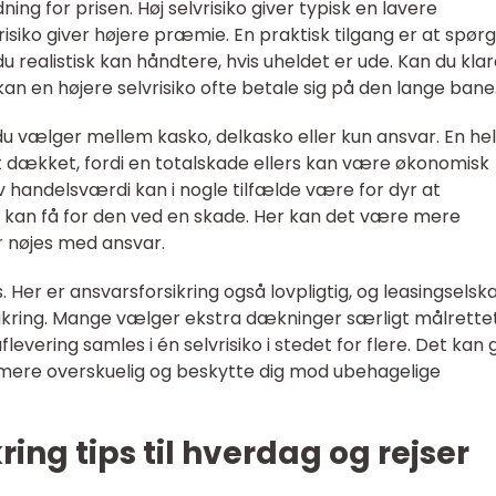
ning for prisen. Høj selvrisiko giver typisk en lavere
isiko giver højere præmie. En praktisk tilgang er at spørg
u realistisk kan håndtere, hvis uheldet er ude. Kan du kla
an en højere selvrisiko ofte betale sig på den lange bane
r du vælger mellem kasko, delkasko eller kun ansvar. En hel
uldt dækket, fordi en totalskade ellers kan være økonomisk
v handelsværdi kan i nogle tilfælde være for dyr at
 du kan få for den ved en skade. Her kan det være mere
r nøjes med ansvar.
. Her er ansvarsforsikring også lovpligtig, og leasingselsk
sikring. Mange vælger ekstra dækninger særligt målrette
levering samles i én selvrisiko i stedet for flere. Det kan 
 mere overskuelig og beskytte dig mod ubehagelige
ring tips til hverdag og rejser