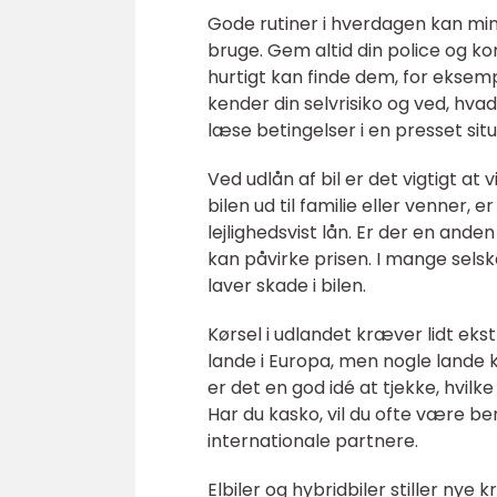
Gode rutiner i hverdagen kan min
bruge. Gem altid din police og kon
hurtigt kan finde dem, for eksemp
kender din selvrisiko og ved, hvad 
læse betingelser i en presset situ
Ved udlån af bil er det vigtigt at 
bilen ud til familie eller venner
lejlighedsvist lån. Er der en anden
kan påvirke prisen. I mange selska
laver skade i bilen.
Kørsel i udlandet kræver lidt eks
lande i Europa, men nogle lande 
er det en god idé at tjekke, hvil
Har du kasko, vil du ofte være b
internationale partnere.
Elbiler og hybridbiler stiller nye 