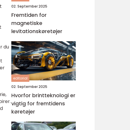
t
02. September 2025
Fremtiden for
magnetiske
t
levitationskøretøjer
er du
et
der
editorial
02. September 2025
ie,
Hvorfor brintteknologi er
irer.
vigtig for fremtidens
ed
køretøjer