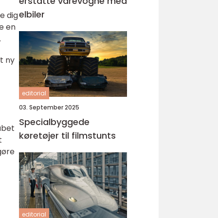
erstatte varevogne med
elbiler
e dig
re en
.
t ny
editorial
03. September 2025
Specialbyggede
abet
køretøjer til filmstunts
t
gøre
editorial