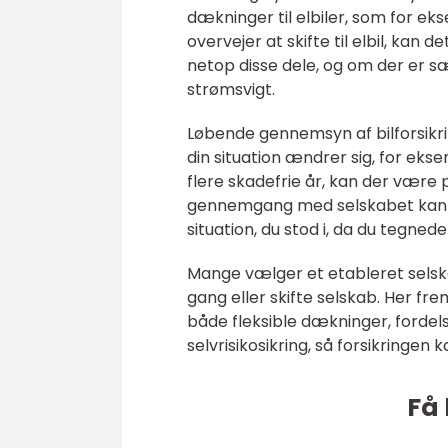
dækninger til elbiler, som for ek
overvejer at skifte til elbil, ka
netop disse dele, og om der er sæ
strømsvigt.
Løbende gennemsyn af bilforsikrin
din situation ændrer sig, for eksem
flere skadefrie år, kan der være 
gennemgang med selskabet kan sikr
situation, du stod i, da du tegned
Mange vælger et etableret selska
gang eller skifte selskab. Her
både fleksible dækninger, forde
selvrisikosikring, så forsikringen 
Få 