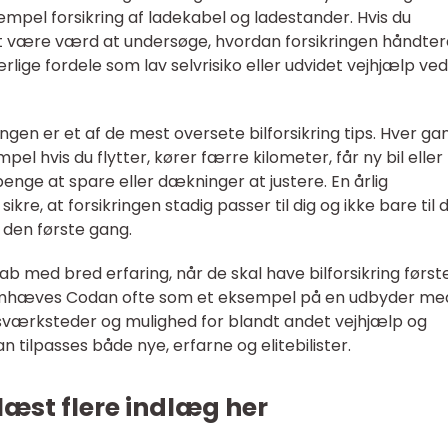
sempel forsikring af ladekabel og ladestander. Hvis du
n det være værd at undersøge, hvordan forsikringen håndter
rlige fordele som lav selvrisiko eller udvidet vejhjælp ved
gen er et af de mest oversete bilforsikring tips. Hver ga
pel hvis du flytter, kører færre kilometer, får ny bil eller 
penge at spare eller dækninger at justere. En årlig
e, at forsikringen stadig passer til dig og ikke bare til 
e den første gang.
b med bred erfaring, når de skal have bilforsikring først
 fremhæves Codan ofte som et eksempel på en udbyder me
lsværksteder og mulighed for blandt andet vejhjælp og
kan tilpasses både nye, erfarne og elitebilister.
læst flere indlæg her