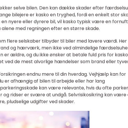
dækker selve bilen. Den kan dække skader efter færdselsu
nge bilejere er kasko en tryghed, fordi en enkelt stor sk
en nyere eller dyrere bil, vil kasko typisk være en fornuft
tå alene med regningen efter en større skade.
m flere selskaber tilbyder til biler med lavere værdi. Her
brand og hærværk, men ikke ved almindelige færdselsuhel
n er ældre, og du ikke ønsker at betale fuld pris for kasko
t ved de mest alvorlige hændelser som brand eller tyver
orsikringen endnu mere til din hverdag. Vejhjælp kan for
er afhængig af bilen til arbejde eller har lang
arkeringsskade kan være relevante, hvis du ofte parker
og ridser er svære at undgå. Selvrisikosikring kan være
ore, pludselige udgifter ved skader.