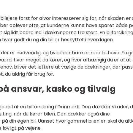
bilejere først for alvor interesserer sig for, når skaden er 
aber oplever ofte, at kunderne kunne have sparet både 
sig lidt bedre ind i dækningerne fra start. En bilforsikrin
hvor godt du og din bil er beskyttet i hverdagen.
 der er nødvendig, og hvad der bare er nice to have. En g
r værd, hvor meget du kører, og hvor afhængig du er af at
behov, bliver det lettere at vælge de dækninger, der passe
t, du aldrig får brug for.
på ansvar, kasko og tilvalg
ige del af en bilforsikring i Danmark. Den dækker skader, 
 ting, når du kører bilen. Den dækker også dine
å din egen bil. Uanset hvor gammel bilen er, skal du alti
 lovligt på vejene.