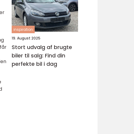
er
inspiration
19. August 2025
ng
Stort udvalg af brugte
får
biler til salg: Find din
den
perfekte bil i dag
e
d