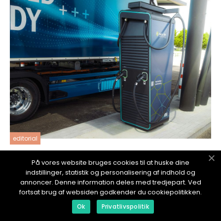
editorial
03. September 2025
På vores website bruges cookies til at huske dine
Miljøfordelene ved at erstatte varevogne
indstillinger, statistik og personalisering af indhold og
med elbiler
annoncer. Denne information deles med tredjepart. Ved
fortsat brug af websiden godkender du cookiepolitikken.
Ok
Privatlivspolitik