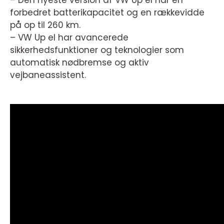
– Den nyeste version af VW Up el har en
forbedret batterikapacitet og en rækkevidde
på op til 260 km.
– VW Up el har avancerede
sikkerhedsfunktioner og teknologier som
automatisk nødbremse og aktiv
vejbaneassistent.