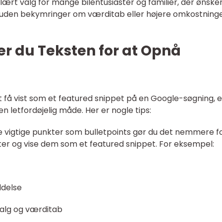
lært valg for mange bilentusiaster og familier, der ønske
il uden bekymringer om værditab eller højere omkostning
r du Teksten for at Opnå
t få vist som et featured snippet på en Google-søgning, e
en letfordøjelig måde. Her er nogle tips:
ille vigtige punkter som bulletpoints gør du det nemmere f
kter og vise dem som et featured snippet. For eksempel:
ldelse
alg og værditab