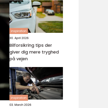
inspiration
30. April 2026
Bilforsikring tips der
giver dig mere tryghed
på vejen
inspiration
03. March 2026