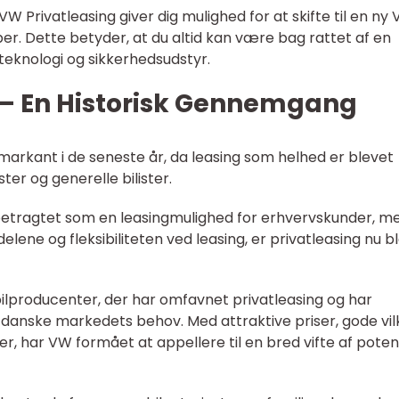
: VW Privatleasing giver dig mulighed for at skifte til en ny
ber. Dette betyder, at du altid kan være bag rattet af en
eknologi og sikkerhedsudstyr.
 – En Historisk Gennemgang
 markant i de seneste år, da leasing som helhed er blevet
er og generelle bilister.
 betragtet som en leasingmulighed for erhvervskunder, m
ene og fleksibiliteten ved leasing, er privatleasing nu b
ilproducenter, der har omfavnet privatleasing og har
 de danske markedets behov. Med attraktive priser, gode vil
, har VW formået at appellere til en bred vifte af potent