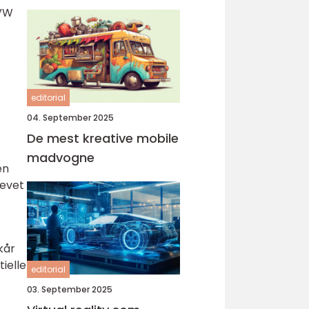
 VW
editorial
04. September 2025
De mest kreative mobile
madvogne
en
levet
kår
ielle
editorial
03. September 2025