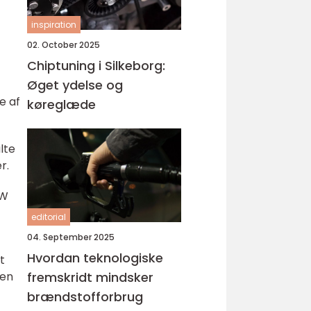
inspiration
02. October 2025
Chiptuning i Silkeborg:
Øget ydelse og
e af
køreglæde
lte
r.
VW
editorial
04. September 2025
Hvordan teknologiske
t
len
fremskridt mindsker
brændstofforbrug