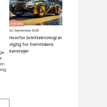
editorial
02. September 2025
Hvorfor brintteknologi er
vigtig for fremtidens
r
køretøjer
ige
te
 en
sing