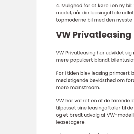
4. Mulighed for at køre i en ny bil
model, når din leasingaftale udlø
topmoderne bil med den nyeste t
VW Privatleasing
VW Privatleasing har udviklet sig
mere populært blandt bilentusiast
Før i tiden blev leasing primært
med stigende bevidsthed om fordel
mere mainstream.
VW har været en af de førende b
tilpasset sine leasingaftaler til
og et bredt udvalg af VW-modeller
leasetagere.