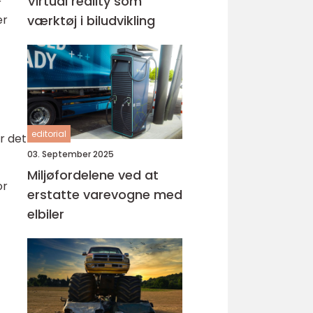
Virtual reality som
r
er
værktøj i biludvikling
editorial
r det
03. September 2025
Miljøfordelene ved at
or
erstatte varevogne med
elbiler