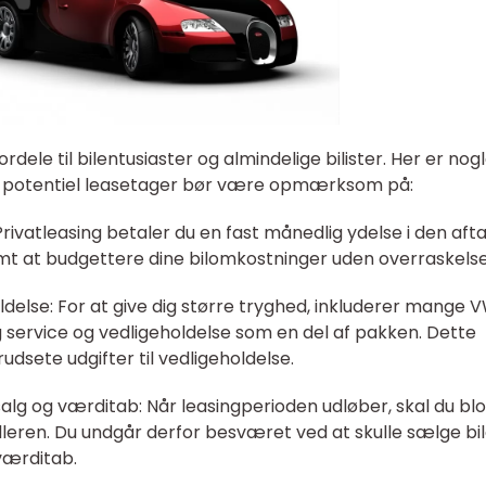
dele til bilentusiaster og almindelige bilister. Her er nogl
er potentiel leasetager bør være opmærksom på:
rivatleasing betaler du en fast månedlig ydelse i den afta
mt at budgettere dine bilomkostninger uden overraskelse
oldelse: For at give dig større tryghed, inkluderer mange 
 service og vedligeholdelse som en del af pakken. Dette
dsete udgifter til vedligeholdelse.
lg og værditab: Når leasingperioden udløber, skal du blo
ndleren. Du undgår derfor besværet ved at skulle sælge bi
værditab.