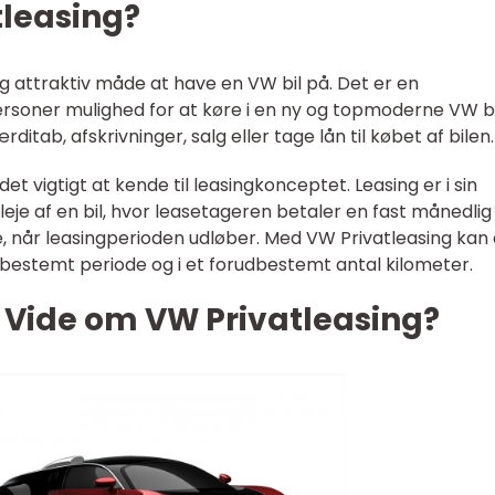
tleasing?
og attraktiv måde at have en VW bil på. Det er en
personer mulighed for at køre i en ny og topmoderne VW bi
itab, afskrivninger, salg eller tage lån til købet af bilen.
et vigtigt at kende til leasingkonceptet. Leasing er i sin
je af en bil, hvor leasetageren betaler en fast månedlig
e, når leasingperioden udløber. Med VW Privatleasing kan
 bestemt periode og i et forudbestemt antal kilometer.
t Vide om VW Privatleasing?