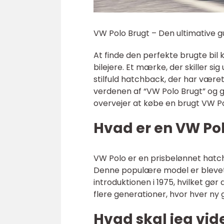
VW Polo Brugt – Den ultimative gui
At finde den perfekte brugte bi
bilejere. Et mærke, der skiller s
stilfuld hatchback, der har været e
verdenen af “VW Polo Brugt” og giv
overvejer at købe en brugt VW Po
Hvad er en VW Po
VW Polo er en prisbelønnet hatch
Denne populære model er blevet 
introduktionen i 1975, hvilket gør
flere generationer, hvor hver ny
Hvad skal jeg vid