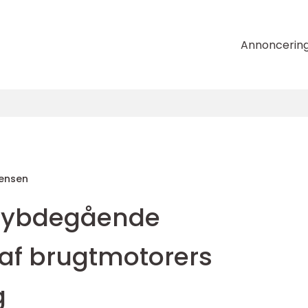
Annoncerin
tensen
 dybdegående
af brugtmotorers
g