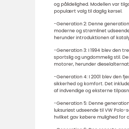
og pålidelighed. Modellen var til
populært valg til daglig kørsel.
-Generation 2: Denne generation 
moderne og strømlinet udseende.
herunder introduktionen af kataly
-Generation 3: I 1994 blev den t
sportslig og ungdommelig stil. D
motorer, herunder dieselalternat
-Generation 4: I 2001 blev den f
sikkerhed og komfort. Det inklu
af indvendige og eksterne tilpas
-Generation 5: Denne generation 
luksuriøst udseende til VW Polo-
hvilket gav købere mulighed for