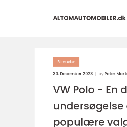
ALTOMAUTOMOBILER.
dk
Bilmærker
30. December 2023
by
Peter Mor
VW Polo - En
undersøgelse 
populære val