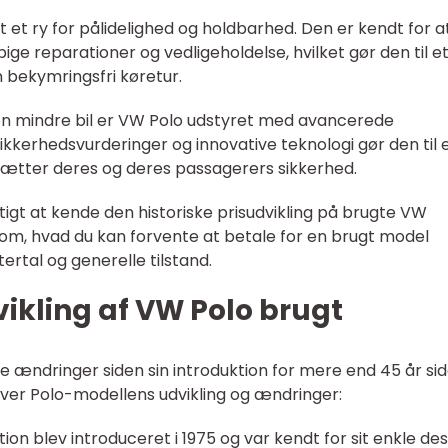
 et ry for pålidelighed og holdbarhed. Den er kendt for a
ige reparationer og vedligeholdelse, hvilket gør den til e
n bekymringsfri køretur.
 en mindre bil er VW Polo udstyret med avancerede
ikkerhedsvurderinger og innovative teknologi gør den til 
rdsætter deres og deres passagerers sikkerhed.
gtigt at kende den historiske prisudvikling på brugte VW
é om, hvad du kan forvente at betale for en brugt model
rtal og generelle tilstand.
vikling af VW Polo brugt
 ændringer siden sin introduktion for mere end 45 år sid
 over Polo-modellens udvikling og ændringer:
ion blev introduceret i 1975 og var kendt for sit enkle des