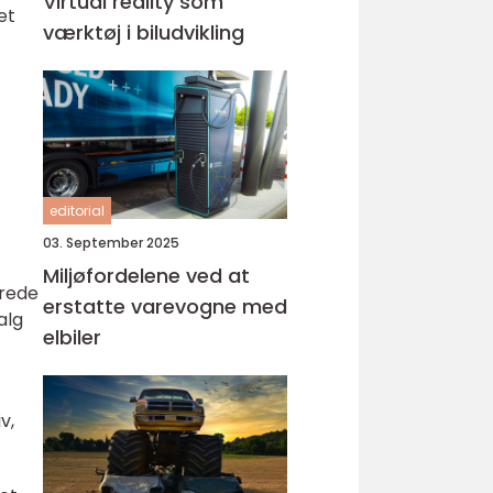
Virtual reality som
et
værktøj i biludvikling
editorial
03. September 2025
Miljøfordelene ved at
drede
erstatte varevogne med
alg
elbiler
v,