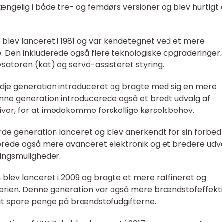
gængelig i både tre- og femdørs versioner og blev hurtigt 
blev lanceret i 1981 og var kendetegnet ved et mere
 Den inkluderede også flere teknologiske opgraderinger,
satoren (kat) og servo-assisteret styring.
redje generation introduceret og bragte med sig en mere
enne generation introducerede også et bredt udvalg af
iver, for at imødekomme forskellige kørselsbehov.
jerde generation lanceret og blev anerkendt for sin forbe
derede også mere avanceret elektronik og et bredere udv
ningsmuligheder.
blev lanceret i 2009 og bragte et mere raffineret og
serien. Denne generation var også mere brændstofeffekti
 at spare penge på brændstofudgifterne.