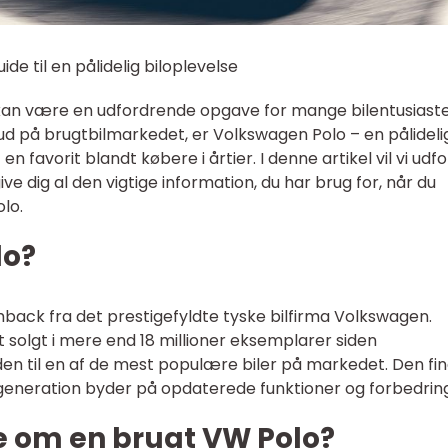
de til en pålidelig biloplevelse
l kan være en udfordrende opgave for mange bilentusiast
ig ud på brugtbilmarkedet, er Volkswagen Polo – en pålideli
n favorit blandt købere i årtier. I denne artikel vil vi udf
e dig al den vigtige information, du har brug for, når du
lo.
lo?
back fra det prestigefyldte tyske bilfirma Volkswagen.
solgt i mere end 18 millioner eksemplarer siden
 den til en af de mest populære biler på markedet. Den fin
 generation byder på opdaterede funktioner og forbedrin
e om en brugt VW Polo?