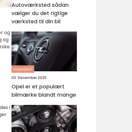
Autoværksted sådan
vælger du det rigtige
værksted til din bil
er og
g og
orske
inspiration
03. December 2025
Opel er et populært
bilmærke blandt mange
des i
ger.