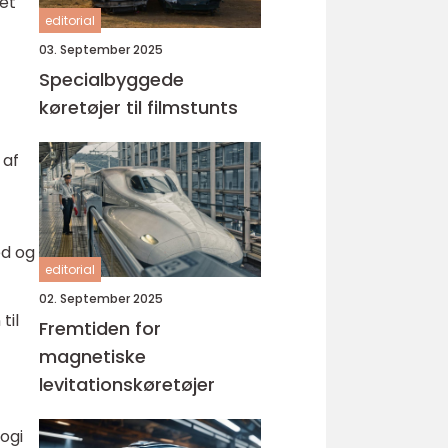
et
editorial
03. September 2025
Specialbyggede
køretøjer til filmstunts
 af
ed og
editorial
02. September 2025
til
Fremtiden for
magnetiske
levitationskøretøjer
ogi