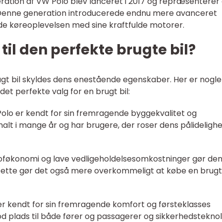
ation af VW Polo blev lanceret i 2017 og repræsenterer 
l. Denne generation introducerede endnu mere avanceret
de køreoplevelsen med sine kraftfulde motorer.
til den perfekte brugte bil?
gt bil skyldes dens enestående egenskaber. Her er nogle
 det perfekte valg for en brugt bil:
Polo er kendt for sin fremragende byggekvalitet og
alt i mange år og har brugere, der roser dens pålideligh
økonomi og lave vedligeholdelsesomkostninger gør den 
 Dette gør det også mere overkommeligt at købe en brugt
er kendt for sin fremragende komfort og førsteklasses
od plads til både fører og passagerer og sikkerhedsteknol