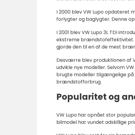
I 2000 blev VW Lupo opdateret med
forlygter og baglygter. Denne o
I 2001 blev VW Lupo 3L TDI introdu
ekstreme brændstofeffektivitet. D
gjorde den til en af de mest bræ
Desværre blev produktionen af V
udvikle nye modeller. Selvom VW 
brugte modeller tilgængelige på 
brændstofforbrug.
Popularitet og an
VW Lupo har opnået stor populari
bilmodel har vundet adskillige pri