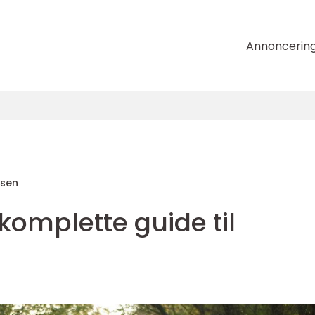
Annoncerin
nsen
omplette guide til