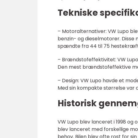
Tekniske specifik
– Motoralternativer: VW Lupo ble
benzin- og dieselmotorer. Disse
spændte fra 44 til 75 hestekræft
– Brændstofeffektivitet: VW Lupo
Den mest brændstofeffektive mode
– Design: VW Lupo havde et modern
Med sin kompakte størrelse var d
Historisk gennem
VW Lupo blev lanceret i 1998 og o
blev lanceret med forskellige m
behov. Bilen blev ofte rost for s