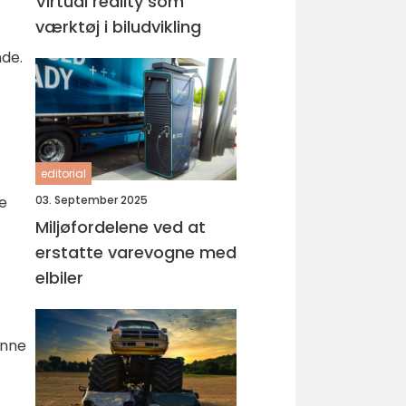
Virtual reality som
værktøj i biludvikling
de.
editorial
03. September 2025
e
Miljøfordelene ved at
erstatte varevogne med
elbiler
enne