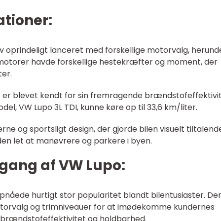
ationer:
v oprindeligt lanceret med forskellige motorvalg, herund
 motorer havde forskellige hestekræfter og moment, der
er.
 er blevet kendt for sin fremragende brændstofeffektivit
l, VW Lupo 3L TDI, kunne køre op til 33,6 km/liter.
e og sportsligt design, der gjorde bilen visuelt tiltalend
en let at manøvrere og parkere i byen.
gang af VW Lupo:
pnåede hurtigt stor popularitet blandt bilentusiaster. De
otorvalg og trimniveauer for at imødekomme kundernes
in brændstofeffektivitet og holdbarhed.