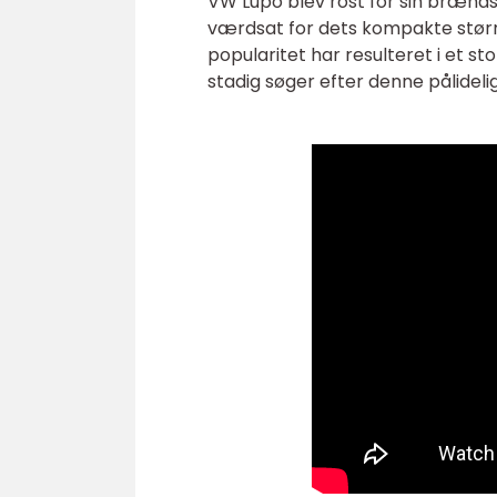
VW Lupo blev rost for sin brændst
værdsat for dets kompakte størrels
popularitet har resulteret i et
stadig søger efter denne pålideli