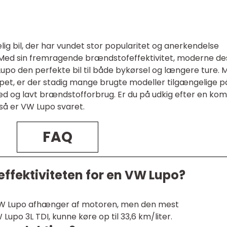
ig bil, der har vundet stor popularitet og anerkendelse
e. Med sin fremragende brændstofeffektivitet, moderne de
po den perfekte bil til både bykørsel og længere ture. 
pet, er der stadig mange brugte modeller tilgængelige p
hed og lavt brændstofforbrug. Er du på udkig efter en ko
 så er VW Lupo svaret.
FAQ
ffektiviteten for en VW Lupo?
 VW Lupo afhænger af motoren, men den mest
upo 3L TDI, kunne køre op til 33,6 km/liter.