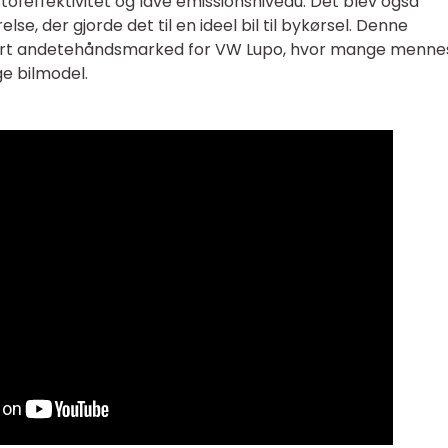
ofeffektivitet og lave emissionsniveau. Det blev også
e, der gjorde det til en ideel bil til bykørsel. Denne
 stort andetehåndsmarked for VW Lupo, hvor mange menne
ge bilmodel.