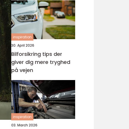
inspiration
30. April 2026
Bilforsikring tips der
giver dig mere tryghed
på vejen
inspiration
03. March 2026