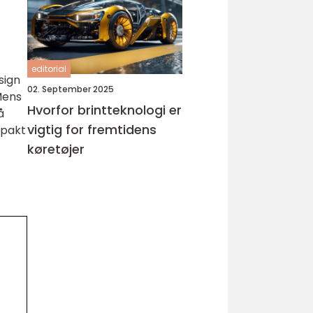
editorial
sign
02. September 2025
Mens
Hvorfor brintteknologi er
å
vigtig for fremtidens
mpakt
køretøjer