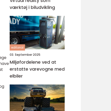
Virtual reality som
værktøj i biludvikling
editorial
03. September 2025
 øge
Miljøfordelene ved at
 have
erstatte varevogne med
at
elbiler
 og