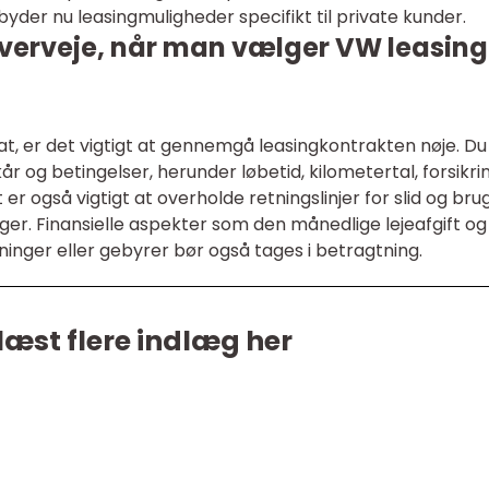
lbyder nu leasingmuligheder specifikt til private kunder.
 overveje, når man vælger VW leasing
t, er det vigtigt at gennemgå leasingkontrakten nøje. Du
og betingelser, herunder løbetid, kilometertal, forsikrin
 er også vigtigt at overholde retningslinjer for slid og bru
er. Finansielle aspekter som den månedlige lejeafgift og
inger eller gebyrer bør også tages i betragtning.
læst flere indlæg her