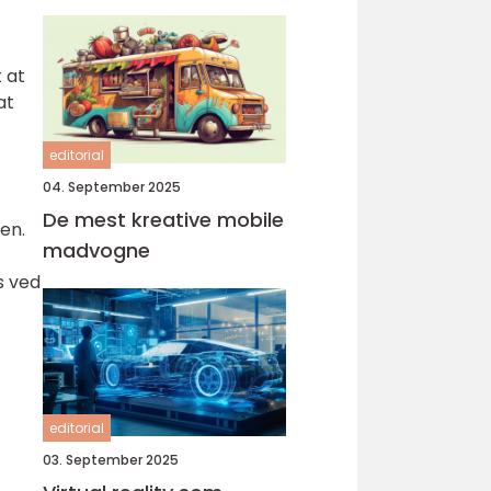
t at
at
editorial
04. September 2025
De mest kreative mobile
den.
madvogne
s ved
editorial
03. September 2025