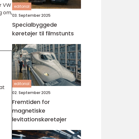
er VW
editorial
ng om,
03. September 2025
Specialbyggede
køretøjer til filmstunts
editorial
at
02. September 2025
Fremtiden for
magnetiske
levitationskøretøjer