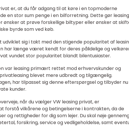
ivat er, at du får adgang til at køre i en topmoderne
e en stor sum penge i en bilforretning. Dette gør leasing 
 ønsker at prøve forskellige biltyper eller ønsker at skifte
ske byrde som ved køb.
t udviklet sig i takt med den stigende popularitet af leasi
n har længe været kendt for deres pålidelige og velkør
ivat vundet stor popularitet blandt bilentusiaster.
ien var leasing primært rettet mod erhvervskunder og
rivatleasing blevet mere udbredt og tilgængelig.
gen, har tilpasset sig denne efterspørgsel og tilbyder nu
vate kunder.
 overveje, når du vælger VW leasing privat, er
 at forstå vilkårene og betingelserne i kontrakten, da de
lser og rettigheder for dig som lejer. Du skal nøje gennem
etertal, forsikring, service og vedligeholdelse, samt event