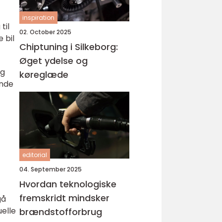
inspiration
til
02. October 2025
 bil
Chiptuning i Silkeborg:
Øget ydelse og
ng
køreglæde
ende
editorial
04. September 2025
Hvordan teknologiske
fremskridt mindsker
gå
uelle
brændstofforbrug