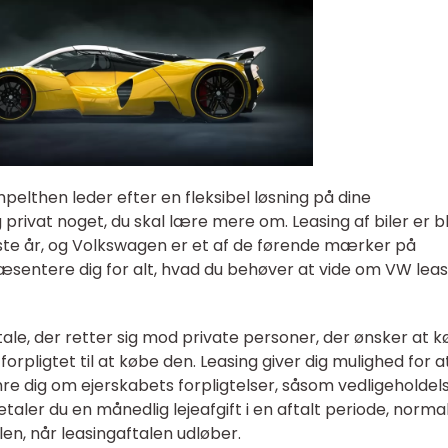
impelthen leder efter en fleksibel løsning på dine
privat noget, du skal lære mere om. Leasing af biler er b
ste år, og Volkswagen er et af de førende mærker på
præsentere dig for alt, hvad du behøver at vide om VW leas
tale, der retter sig mod private personer, der ønsker at kø
rpligtet til at købe den. Leasing giver dig mulighed for a
re dig om ejerskabets forpligtelser, såsom vedligeholdels
etaler du en månedlig lejeafgift i en aftalt periode, norma
en, når leasingaftalen udløber.