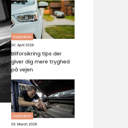
inspiration
30. April 2026
Bilforsikring tips der
giver dig mere tryghed
på vejen
inspiration
03. March 2026