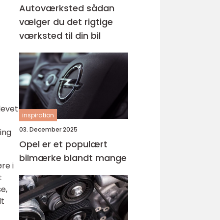
Autoværksted sådan
vælger du det rigtige
værksted til din bil
levet
inspiration
03. December 2025
ing
Opel er et populært
bilmærke blandt mange
re i
t
e,
lt