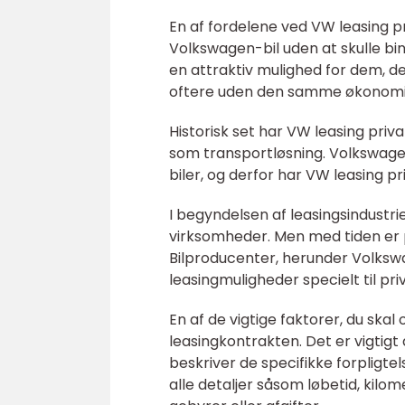
En af fordelene ved VW leasing pr
Volkswagen-bil uden at skulle bind
en attraktiv mulighed for dem, der
oftere uden den samme økonomi
Historisk set har VW leasing priva
som transportløsning. Volkswage
biler, og derfor har VW leasing pr
I begyndelsen af leasingsindustr
virksomheder. Men med tiden er p
Bilproducenter, herunder Volkswa
leasingmuligheder specielt til pri
En af de vigtige faktorer, du skal
leasingkontrakten. Det er vigtigt
beskriver de specifikke forpligte
alle detaljer såsom løbetid, kilom