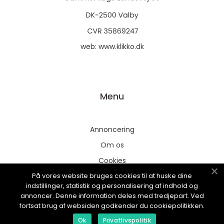
web:
www.klikko.dk
Menu
Annoncering
Om os
Cookies
På vores website bruges cookies til at huske dine
Kontakt os
indstillinger, statistik og personalisering af indhold og
Sitemap
annoncer. Denne information deles med tredjepart. Ved
fortsat brug af websiden godkender du cookiepolitikken.
Ok
Privatlivspolitik