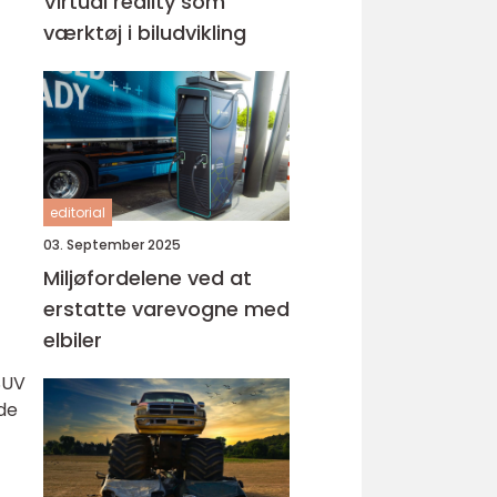
Virtual reality som
værktøj i biludvikling
editorial
03. September 2025
Miljøfordelene ved at
erstatte varevogne med
elbiler
SUV
de