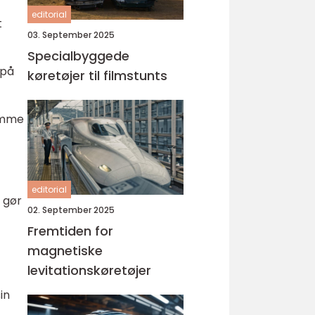
editorial
t
03. September 2025
Specialbyggede
 på
køretøjer til filmstunts
rumme
editorial
 gør
02. September 2025
Fremtiden for
magnetiske
levitationskøretøjer
in