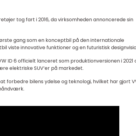
retøjer tog fart i 2016, da virksomheden annoncerede sin
første gang som en konceptbil på den internationale
l viste innovative funktioner og en futuristisk designvisio
VW ID 6 officielt lanceret som produktionversionen i 2021 
ære elektriske SUV’er på markedet.
 forbedre bilens ydelse og teknologi, hvilket har gjort 
g håndværk.