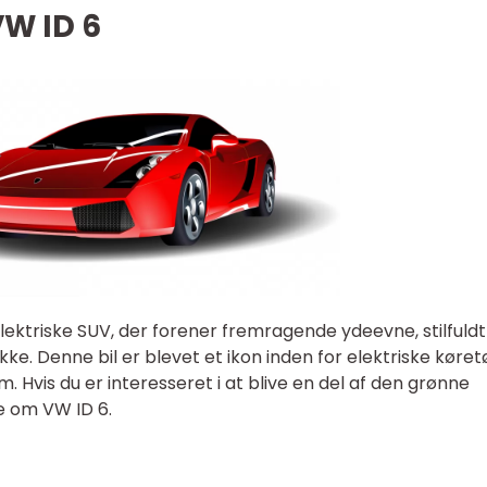
VW ID 6
ektriske SUV, der forener fremragende ydeevne, stilfuldt
e. Denne bil er blevet et ikon inden for elektriske køret
Hvis du er interesseret i at blive en del af den grønne
de om VW ID 6.