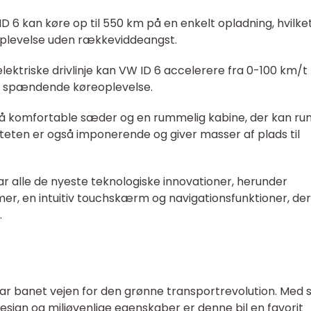
6 kan køre op til 550 km på en enkelt opladning, hvilke
oplevelse uden rækkeviddeangst.
elektriske drivlinje kan VW ID 6 accelerere fra 0-100 km/t
en spændende køreoplevelse.
 på komfortable sæder og en rummelig kabine, der kan 
eten er også imponerende og giver masser af plads til
ar alle de nyeste teknologiske innovationer, herunder
r, en intuitiv touchskærm og navigationsfunktioner, der
.
har banet vejen for den grønne transportrevolution. Med s
esign og miljøvenlige egenskaber er denne bil en favorit