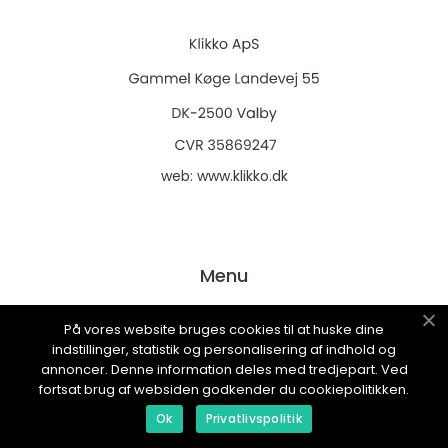
web:
www.klikko.dk
Menu
På vores website bruges cookies til at huske dine
Annoncering
indstillinger, statistik og personalisering af indhold og
annoncer. Denne information deles med tredjepart. Ved
Om os
fortsat brug af websiden godkender du cookiepolitikken.
Cookies
Ok
Privatlivspolitik
Kontakt os