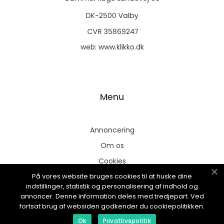
web:
www.klikko.dk
Menu
Annoncering
Om os
Cookies
På vores website bruges cookies til at huske dine
Kontakt os
indstillinger, statistik og personalisering af indhold og
Sitemap
annoncer. Denne information deles med tredjepart. Ved
fortsat brug af websiden godkender du cookiepolitikken.
Ok
Privatlivspolitik