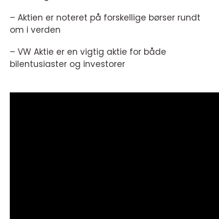
– Aktien er noteret på forskellige børser rundt
om i verden
– VW Aktie er en vigtig aktie for både
bilentusiaster og investorer