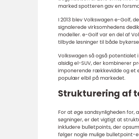
marked spotteren gav en forsmag
I 2013 blev Volkswagen e-Golf, de
signalerede virksomhedens dedika
modeller. e-Golf var en del af Vo
tilbyde løsninger til både bykørs
Volkswagen så også potentialet i
alsidig el-SUV, der kombinerer 
imponerende rækkevidde og et ele
populær elbil på markedet.
Strukturering af t
For at øge sandsynligheden for, a
søgninger, er det vigtigt at stru
inkludere bulletpoints, der opsum
følger nogle mulige bulletpoint-