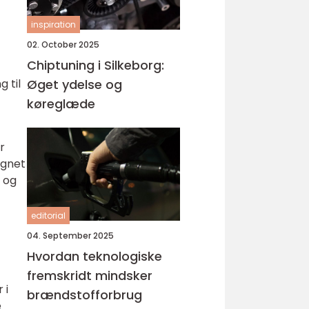
inspiration
02. October 2025
Chiptuning i Silkeborg:
g til
Øget ydelse og
køreglæde
r
ignet
 og
editorial
04. September 2025
Hvordan teknologiske
fremskridt mindsker
 i
brændstofforbrug
e