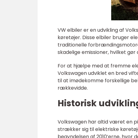
VW elbiler er en udvikling af V
køretøjer. Disse elbiler bruger el
traditionelle forbrændingsmotorer
skadelige emissioner, hvilket gør
For at hjælpe med at fremme elekt
Volkswagen udviklet en bred vifte
til at imødekomme forskellige b
rækkevidde.
Historisk udviklin
Volkswagen har altid været en pio
strækker sig til elektriske køretø
begyndelsen af 2010’erne, hvor 