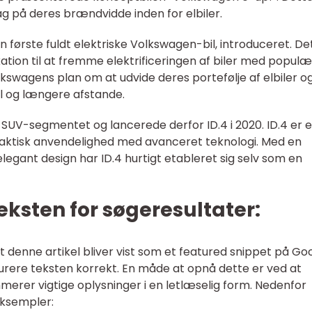
 på deres brændvidde inden for elbiler.
n første fuldt elektriske Volkswagen-bil, introduceret. De
tion til at fremme elektrificeringen af biler med popul
lkswagens plan om at udvide deres portefølje af elbiler o
el og længere afstande.
 SUV-segmentet og lancerede derfor ID.4 i 2020. ID.4 er 
praktisk anvendelighed med avanceret teknologi. Med en
gant design har ID.4 hurtigt etableret sig selv som en
eksten for søgeresultater:
t denne artikel bliver vist som et featured snippet på Go
kturere teksten korrekt. En måde at opnå dette er ved at
merer vigtige oplysninger i en letlæselig form. Nedenfor
eksempler: