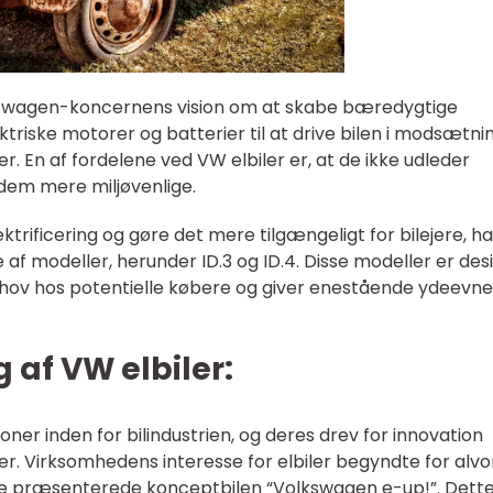
olkswagen-koncernens vision om at skabe bæredygtige
ektriske motorer og batterier til at drive bilen i modsætnin
. En af fordelene ved VW elbiler er, at de ikke udleder
 dem mere miljøvenlige.
rificering og gøre det mere tilgængeligt for bilejere, ha
 af modeller, herunder ID.3 og ID.4. Disse modeller er des
ehov hos potentielle købere og giver enestående ydeevne
g af VW elbiler:
ner inden for bilindustrien, og deres drev for innovation
jer. Virksomhedens interesse for elbiler begyndte for alvor
de præsenterede konceptbilen “Volkswagen e-up!”. Dett