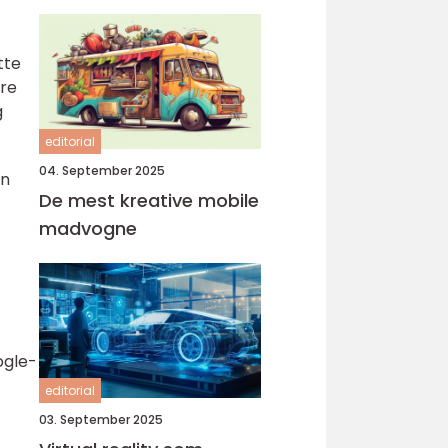
tte
ære
g
editorial
04. September 2025
en
De mest kreative mobile
madvogne
ogle-
editorial
03. September 2025