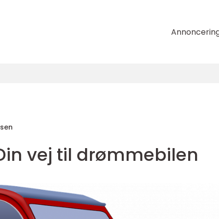
Annoncerin
nsen
in vej til drømmebilen