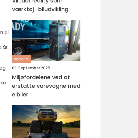
Virtual reality som
værktøj i biludvikling
t
 til
a år
editorial
 og
03. September 2025
Miljøfordelene ved at
kke
erstatte varevogne med
elbiler