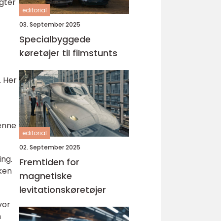
igter
editorial
03. September 2025
Specialbyggede
køretøjer til filmstunts
. Her
denne
editorial
02. September 2025
ing.
Fremtiden for
lken
magnetiske
levitationskøretøjer
vor
n