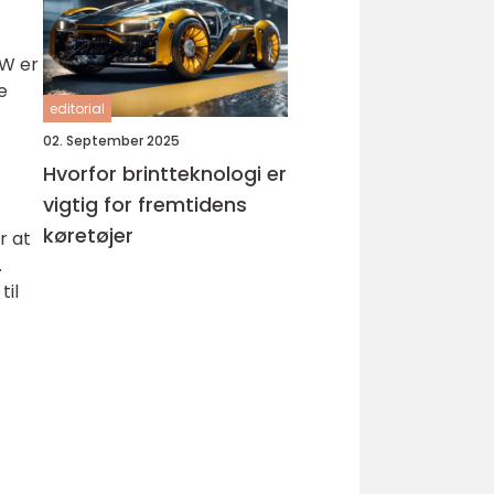
VW er
e
editorial
02. September 2025
Hvorfor brintteknologi er
vigtig for fremtidens
køretøjer
r at
.
til