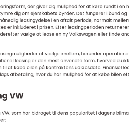
ringsform, der giver dig mulighed for at køre rundt i en h
kymre dig om ejerskabets byrder. Det fungerer i bund og
månedlig leasingydelse i en aftalt periode, normalt melle
es er inkluderet i prisen. Efter leasingperioden returnere
n derefter vælge at lease en ny Volkswagen eller finde an
 leasingmuligheder at vælge imellem, herunder operatione
rationel leasing er den mest anvendte form, hvorved du ik
en til at købe bilen på kontraktens udløbsdato. Finansiel le
gs afbetaling, hvor du har mulighed for at købe bilen ef
ing VW
 VW, som har bidraget til dens popularitet i dagens bilma
er: