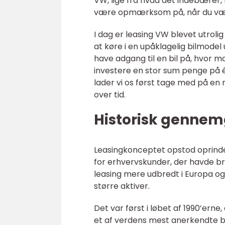
VW, lige fra hvad det indebærer, h
være opmærksom på, når du væl
I dag er leasing VW blevet utroli
at køre i en upåklagelig bilmodel
have adgang til en bil på, hvor 
investere en stor sum penge på 
lader vi os først tage med på en r
over tid.
Historisk gennem
Leasingkonceptet opstod oprindel
for erhvervskunder, der havde brug
leasing mere udbredt i Europa og
større aktiver.
Det var først i løbet af 1990’erne,
et af verdens mest anerkendte bi