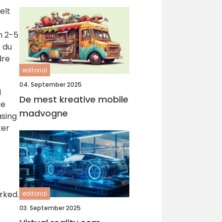
elt
m 2-5
r du
dre
editorial
04. September 2025
l
De mest kreative mobile
ke
madvogne
asing
ter
rked.
editorial
03. September 2025