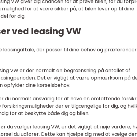
asing VW giver dig chancen for at prøve bilen, før du forpl
g mulighed for at være sikker på, at bilen lever op til dine
el for dig.
ser ved leasing VW
ge leasingaftale, der passer til dine behov og præferencer
asing VW er der normalt en begrænsning på antallet af
 leasingperioden. Det er vigtigt at være opmærksom på 
 opfylder dine kørselsbehov.
l, er du normalt ansvarlig for at have en omfattende forsikr
e forsikringsmuligheder der er tilgængelige for dig, og hvi
ig for at beskytte både dig og bilen.
Før du vælger leasing VW, er det vigtigt at nøje vurdere, h
kørsel du udfører. Dette kan hjælpe dig med at vælge de