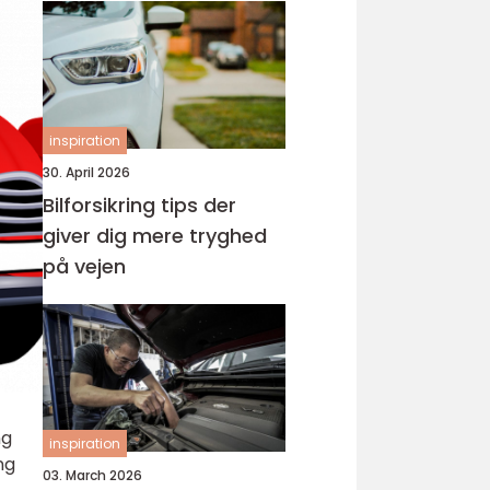
inspiration
30. April 2026
Bilforsikring tips der
giver dig mere tryghed
på vejen
ng
inspiration
ng
03. March 2026