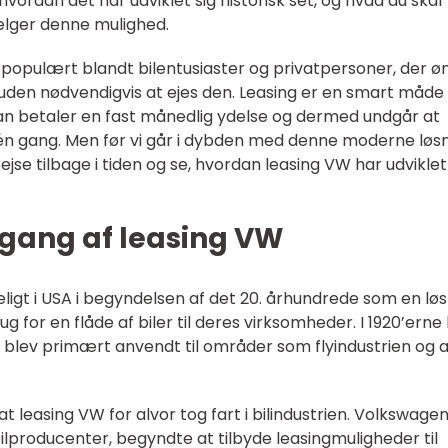
vordan det har udviklet sig historisk set, og hvad du skal
ger denne mulighed.
g populært blandt bilentusiaster og privatpersoner, der ø
 uden nødvendigvis at ejes den. Leasing er en smart måde
man betaler en fast månedlig ydelse og dermed undgår at
én gang. Men før vi går i dybden med denne moderne løsn
ejse tilbage i tiden og se, hvordan leasing VW har udviklet
gang af leasing VW
igt i USA i begyndelsen af det 20. århundrede som en løs
 for en flåde af biler til deres virksomheder. I 1920’erne
 blev primært anvendt til områder som flyindustrien og 
 at leasing VW for alvor tog fart i bilindustrien. Volkswage
lproducenter, begyndte at tilbyde leasingmuligheder til