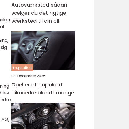
Autoværksted sådan
vælger du det rigtige
nsker
værksted til din bil
 at
ing,
 sig
inspiration
03. December 2025
Opel er et populært
ning
bilmærke blandt mange
 blev
andre
n AG,