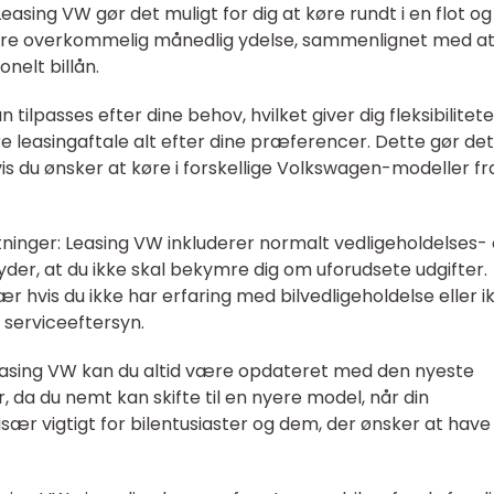
sing VW gør det muligt for dig at køre rundt i en flot og
mere overkommelig månedlig ydelse, sammenlignet med a
onelt billån.
n tilpasses efter dine behov, hvilket giver dig fleksibiliteten
e leasingaftale alt efter dine præferencer. Dette gør det
vis du ønsker at køre i forskellige Volkswagen-modeller fr
ninger: Leasing VW inkluderer normalt vedligeholdelses-
der, at du ikke skal bekymre dig om uforudsete udgifter.
r hvis du ikke har erfaring med bilvedligeholdelse eller i
 serviceeftersyn.
leasing VW kan du altid være opdateret med den nyeste
, da du nemt kan skifte til en nyere model, når din
især vigtigt for bilentusiaster og dem, der ønsker at have