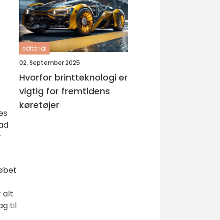
editorial
02. September 2025
Hvorfor brintteknologi er
vigtig for fremtidens
køretøjer
es
vad
r
løbet
 alt
g til