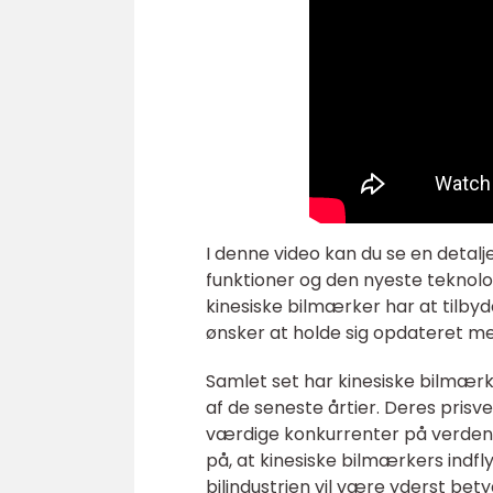
I denne video kan du se en detal
funktioner og den nyeste teknologi,
kinesiske bilmærker har at tilbyde
ønsker at holde sig opdateret med
Samlet set har kinesiske bilmær
af de seneste årtier. Deres prisv
værdige konkurrenter på verdensm
på, at kinesiske bilmærkers indfly
bilindustrien vil være yderst bety