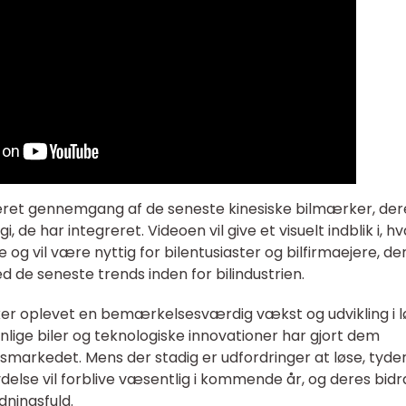
jeret gennemgang af de seneste kinesiske bilmærker, der
 de har integreret. Videoen vil give et visuelt indblik i, h
 og vil være nyttig for bilentusiaster og bilfirmaejere, de
 de seneste trends inden for bilindustrien.
ker oplevet en bemærkelsesværdig vækst og udvikling i 
enlige biler og teknologiske innovationer har gjort dem
arkedet. Mens der stadig er udfordringer at løse, tyder
delse vil forblive væsentlig i kommende år, og deres bidra
dningsfuld.