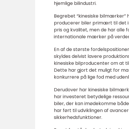
hjemlige bilindustri.
Begrebet “kinesiske bilmærker” he
producerer biler primært til det
pris og kvalitet, men de har alle 
internationale mærker på verd
En af de største fordelspositioner
skyldes delvist lavere produktion
kinesiske bilproducenter om at til
Dette har gjort det muligt for m
konkurrere på lige fod med ude
Derudover har kinesiske bilmærke
har investeret betydelige ressour
biler, der kan imødekomme både 
har ført til udviklingen af avanc
sikkerhedsfunktioner.