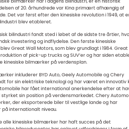
iske bilmærker har i dagens bilindustri, er en historisk
elsen af 20. århundrede var Kina primært afhængig af
de. Det var først efter den kinesiske revolution i 1949, at e
ndustri blev etableret.
isk bilindustri fandt sted i løbet af de sidste tre årtier, hv
dsk investering og indflydelse. Den første kinesiske
n blev Great Wall Motors, som blev grundlagt i 1984. Great
oduktion af pick-up trucks og SUV’er og har siden etabl
de kinesiske bilmærker på verdensplan.
ærker inkluderer BYD Auto, Geely Automobile og Chery
t for sin elektriske teknologi og har været en innovativ 
Automobile har fået international anerkendelse efter at ha
d styrket sin position på verdensmarkedet. Chery Automo
rker, der eksporterede biler til vestlige lande og har
r på internationalt niveau.
e alle kinesiske bilmærker har haft succes på det
esiske bilproducenter har oplevet udfordringer i form af