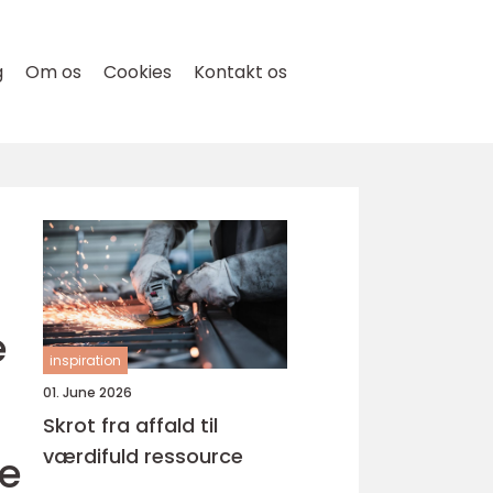
g
Om os
Cookies
Kontakt os
e
inspiration
01. June 2026
Skrot fra affald til
værdifuld ressource
te