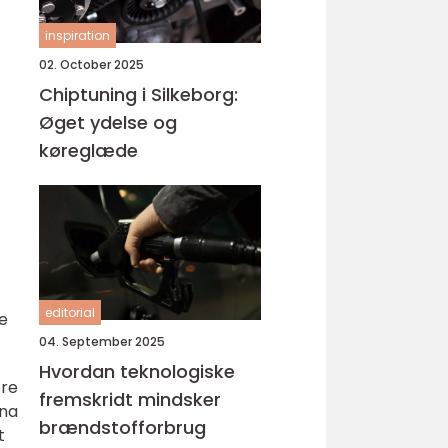
inspiration
02. October 2025
Chiptuning i Silkeborg:
Øget ydelse og
køreglæde
editorial
de
04. September 2025
Hvordan teknologiske
ere
fremskridt mindsker
ina
brændstofforbrug
t