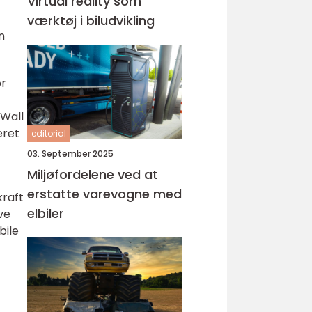
Virtual reality som
værktøj i biludvikling
n
or
 Wall
eret
editorial
03. September 2025
Miljøfordelene ved at
erstatte varevogne med
kraft
elbiler
ve
bile