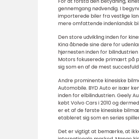
For at forstå den betydning, kines
gennemgang nødvendig. I begynd
importerede biler fra vestlige lan
mere omfattende indenlandsk bili
Den store udvikling inden for kines
Kina åbnede sine døre for udenlan
hjørnesten inden for bilindustrie
Motors fokuserede primært på pr
sig som en af de mest succesful
Andre prominente kinesiske bilm
Automobile. BYD Auto er især kend
inden for elbilindustrien. Geely 
købt Volvo Cars i 2010 og derme
er et af de første kinesiske bilmæ
etableret sig som en seriøs spille
Det er vigtigt at bemærke, at ikk
internationale marked. Mange kin