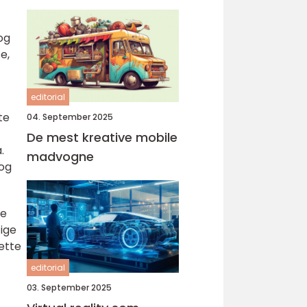
og
e,
editorial
te
04. September 2025
De mest kreative mobile
.
madvogne
 og
De
tige
ette
editorial
03. September 2025