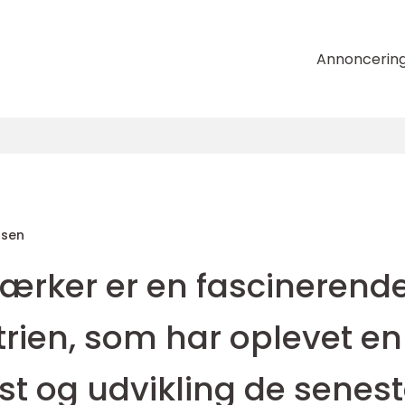
Annoncerin
nsen
mærker er en fascinerend
strien, som har oplevet en
st og udvikling de senes