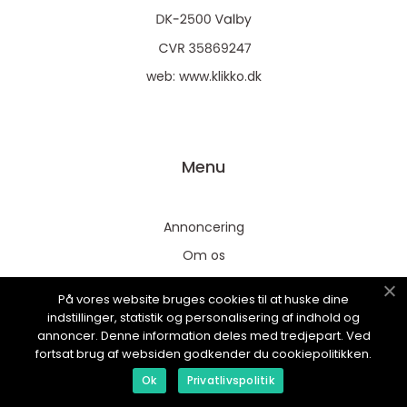
web:
www.klikko.dk
Menu
Annoncering
Om os
Cookies
På vores website bruges cookies til at huske dine
Kontakt os
indstillinger, statistik og personalisering af indhold og
annoncer. Denne information deles med tredjepart. Ved
Sitemap
fortsat brug af websiden godkender du cookiepolitikken.
Ok
Privatlivspolitik