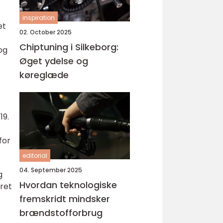
s
inspiration
et
02. October 2025
Chiptuning i Silkeborg:
og
Øget ydelse og
køreglæde
19.
for
editorial
04. September 2025
g
Hvordan teknologiske
æret
fremskridt mindsker
brændstofforbrug