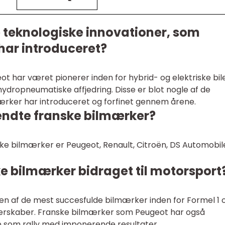
e teknologiske innovationer, som
har introduceret?
 har været pionerer inden for hybrid- og elektriske bile
hydropneumatiske affjedring. Disse er blot nogle af de
ærker har introduceret og forfinet gennem årene.
kendte franske bilmærker?
ke bilmærker er Peugeot, Renault, Citroën, DS Automobil
e bilmærker bidraget til motorsport
 en af de mest succesfulde bilmærker inden for Formel 1 
erskaber. Franske bilmærker som Peugeot har også
øb som rally med imponerende resultater.