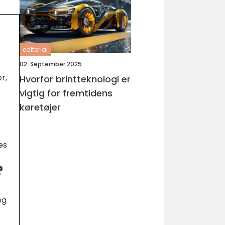
editorial
02. September 2025
r,
Hvorfor brintteknologi er
vigtig for fremtidens
køretøjer
es
?
og