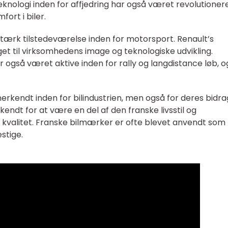
teknologi inden for affjedring har også været revolutione
ort i biler.
tærk tilstedeværelse inden for motorsport. Renault’s
et til virksomhedens image og teknologiske udvikling.
også været aktive inden for rally og langdistance løb, o
rkendt inden for bilindustrien, men også for deres bidrag
 kendt for at være en del af den franske livsstil og
øj kvalitet. Franske bilmærker er ofte blevet anvendt som
estige.