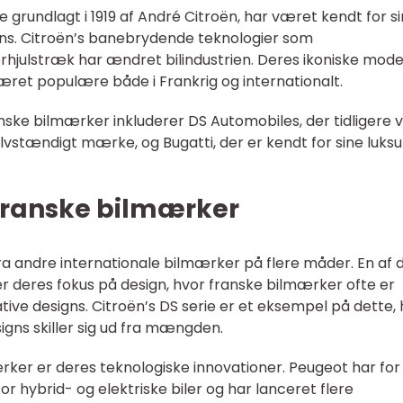
 grundlagt i 1919 af André Citroën, har været kendt for s
gns. Citroën’s banebrydende teknologier som
rhjulstræk har ændret bilindustrien. Deres ikoniske mode
ret populære både i Frankrig og internationalt.
e bilmærker inkluderer DS Automobiles, der tidligere 
elvstændigt mærke, og Bugatti, der er kendt for sine luksu
franske bilmærker
fra andre internationale bilmærker på flere måder. En af 
 deres fokus på design, hvor franske bilmærker ofte er
ative designs. Citroën’s DS serie er et eksempel på dette,
signs skiller sig ud fra mængden.
ker er deres teknologiske innovationer. Peugeot har for
 hybrid- og elektriske biler og har lanceret flere