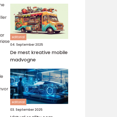
ine
ller
var
editorial
riøse
04. September 2025
De mest kreative mobile
madvogne
de
 hvor
editorial
03. September 2025