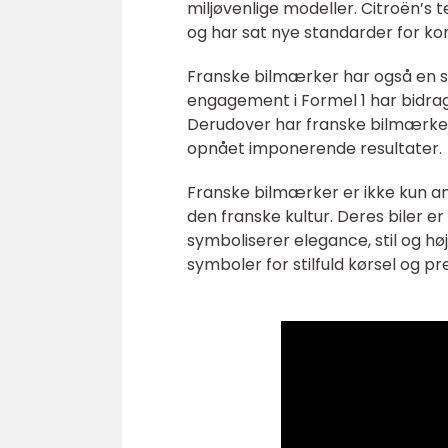
miljøvenlige modeller. Citroën’s 
og har sat nye standarder for komf
Franske bilmærker har også en s
engagement i Formel 1 har bidrag
Derudover har franske bilmærker 
opnået imponerende resultater.
Franske bilmærker er ikke kun ane
den franske kultur. Deres biler er
symboliserer elegance, stil og h
symboler for stilfuld kørsel og pr