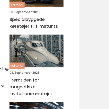
editorial
03. September 2025
Specialbyggede
køretøjer til filmstunts
editorial
ling.
02. September 2025
Fremtiden for
ære
magnetiske
levitationskøretøjer