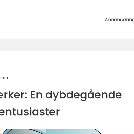
Annoncerin
nsen
ærker: En dybdegående
lentusiaster