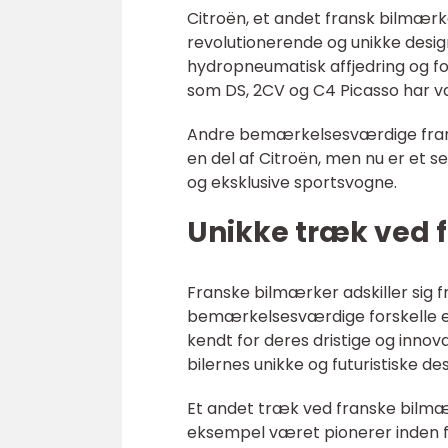
Citroën, et andet fransk bilmærke
revolutionerende og unikke desi
hydropneumatisk affjedring og fo
som DS, 2CV og C4 Picasso har væ
Andre bemærkelsesværdige fransk
en del af Citroën, men nu er et s
og eksklusive sportsvogne.
Unikke træk ved 
Franske bilmærker adskiller sig 
bemærkelsesværdige forskelle er
kendt for deres dristige og innov
bilernes unikke og futuristiske de
Et andet træk ved franske bilmær
eksempel været pionerer inden for