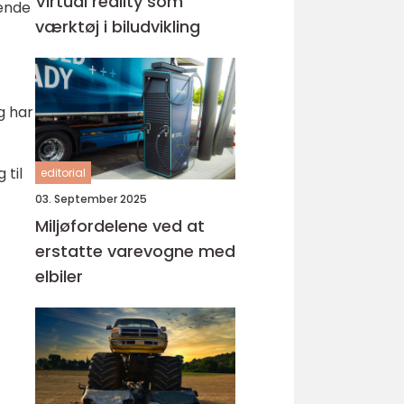
Virtual reality som
rende
værktøj i biludvikling
g har
 til
editorial
03. September 2025
Miljøfordelene ved at
erstatte varevogne med
elbiler