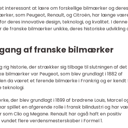
 det interessant at lære om forskellige bilmærker og dere
ærker, som Peugeot, Renault, og Citroën, har længe vær
for deres innovative design, teknologi, og kvalitet. I denne
gør de franske bilmærker unikke, deres historiske udvikling 
gang af franske bilmærker
ig historie, der strækker sig tilbage til slutningen af det 
ske bilmærker var Peugeot, som blev grundlagt i 1882 af
en da været et førende bilmærke i Frankrig og er kendt 
 teknologi.
ke, der blev grundlagt i 1899 af brødrene Louis, Marcel o
 spillet en afgørende rolle i fransk bilindustri og har v
 som Clio og Megane. Renault har også haft en positiv
 vundet flere verdensmesterskaber i Formel 1.