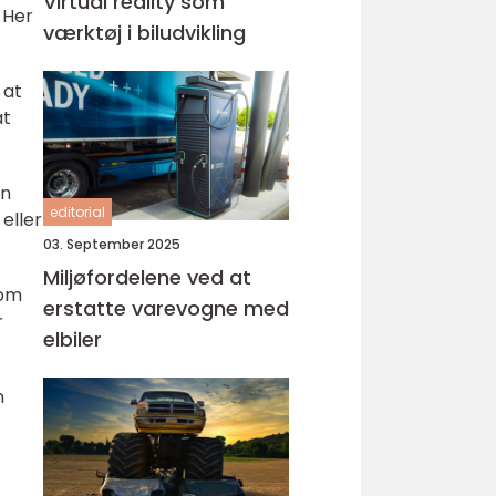
Virtual reality som
 Her
værktøj i biludvikling
 at
at
on
editorial
eller
03. September 2025
Miljøfordelene ved at
 om
erstatte varevogne med
r
elbiler
n