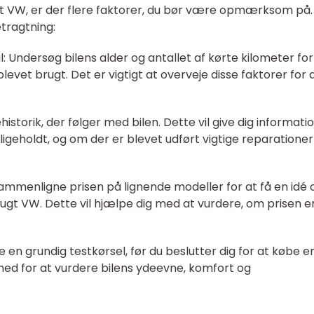
gt VW, er der flere faktorer, du bør være opmærksom på.
etragtning:
: Undersøg bilens alder og antallet af kørte kilometer for
evet brugt. Det er vigtigt at overveje disse faktorer for 
historik, der følger med bilen. Dette vil give dig informati
ligeholdt, og om der er blevet udført vigtige reparationer 
 sammenligne prisen på lignende modeller for at få en idé
rugt VW. Dette vil hjælpe dig med at vurdere, om prisen e
ge en grundig testkørsel, før du beslutter dig for at købe e
ghed for at vurdere bilens ydeevne, komfort og