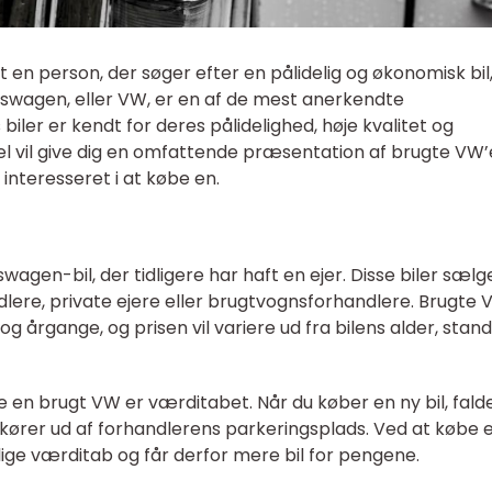
lot en person, der søger efter en pålidelig og økonomisk bil,
kswagen, eller VW, er en af de mest anerkendte
biler er kendt for deres pålidelighed, høje kvalitet og
kel vil give dig en omfattende præsentation af brugte VW’
r interesseret i at købe en.
wagen-bil, der tidligere har haft en ejer. Disse biler sælg
lere, private ejere eller brugtvognsforhandlere. Brugte 
g årgange, og prisen vil variere ud fra bilens alder, stan
e en brugt VW er værditabet. Når du køber en ny bil, fald
kører ud af forhandlerens parkeringsplads. Ved at købe 
lige værditab og får derfor mere bil for pengene.