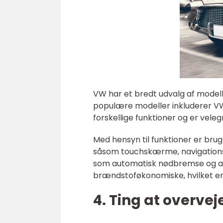
VW har et bredt udvalg af modell
populære modeller inkluderer VW G
forskellige funktioner og er velegn
Med hensyn til funktioner er br
såsom touchskærme, navigationss
som automatisk nødbremse og ada
brændstoføkonomiske, hvilket er e
4. Ting at overve