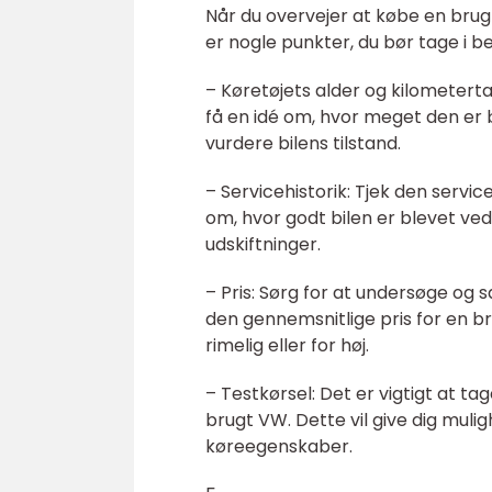
Når du overvejer at købe en bru
er nogle punkter, du bør tage i b
– Køretøjets alder og kilometertal
få en idé om, hvor meget den er bl
vurdere bilens tilstand.
– Servicehistorik: Tjek den service
om, hvor godt bilen er blevet ved
udskiftninger.
– Pris: Sørg for at undersøge og
den gennemsnitlige pris for en b
rimelig eller for høj.
– Testkørsel: Det er vigtigt at ta
brugt VW. Dette vil give dig muli
køreegenskaber.