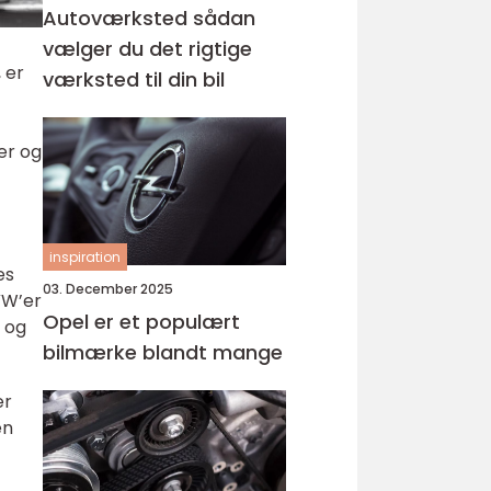
Autoværksted sådan
vælger du det rigtige
 er
værksted til din bil
er og
inspiration
es
03. December 2025
VW’er
Opel er et populært
d og
bilmærke blandt mange
er
en