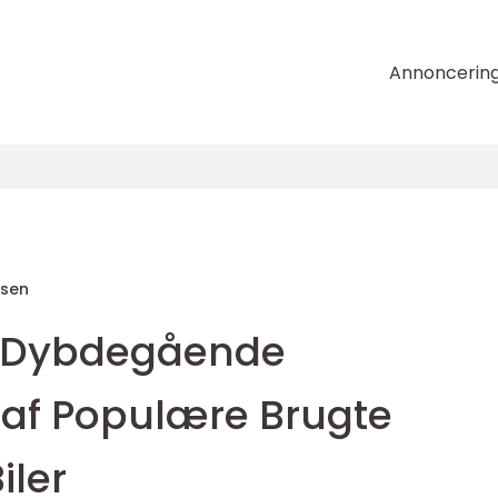
Annoncerin
nsen
n Dybdegående
f Populære Brugte
ler