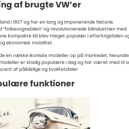
ling af brugte VW’er
and i 1937 og har en lang og imponerende historie.
folkevognsbilen” og revolutionerede bilindustrien med
nne kompakte bil blev meget populær i efterkrigstiden o
og økonomisk mobilitet.
kede en række ikoniske modeller op på markedet, herund
e modeller er stadig populære i dag og har været med til a
nt af pålidelige og kvalitetsbiler.
pulære funktioner