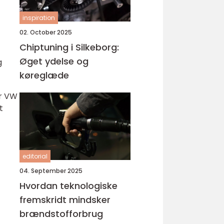
inspiration
02. October 2025
Chiptuning i Silkeborg:
Øget ydelse og
g
køreglæde
er VW
t
editorial
04. September 2025
Hvordan teknologiske
fremskridt mindsker
brændstofforbrug