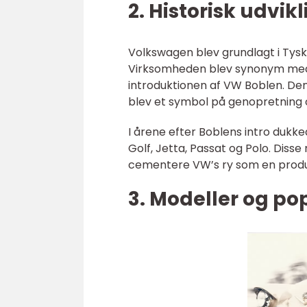
2. Historisk udvik
Volkswagen blev grundlagt i Tyskl
Virksomheden blev synonym med “
introduktionen af VW Boblen. De
blev et symbol på genopretning 
I årene efter Boblens intro duk
Golf, Jetta, Passat og Polo. Diss
cementere VW’s ry som en produce
3. Modeller og po