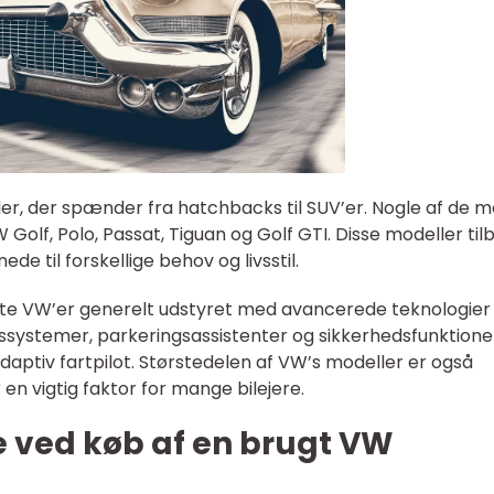
er, der spænder fra hatchbacks til SUV’er. Nogle af de m
olf, Polo, Passat, Tiguan og Golf GTI. Disse modeller til
ede til forskellige behov og livsstil.
ugte VW’er generelt udstyret med avancerede teknologier
ystemer, parkeringsassistenter og sikkerhedsfunktione
ptiv fartpilot. Størstedelen af VW’s modeller er også
n vigtig faktor for mange bilejere.
je ved køb af en brugt VW