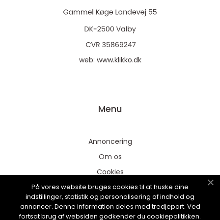
web:
www.klikko.dk
Menu
Annoncering
Om os
Cookies
På vores website bruges cookies til at huske dine
Kontakt os
indstillinger, statistik og personalisering af indhold og
Sitemap
annoncer. Denne information deles med tredjepart. Ved
fortsat brug af websiden godkender du cookiepolitikken.