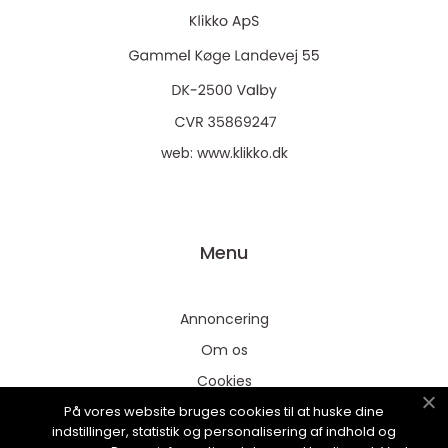
web:
www.klikko.dk
Menu
Annoncering
Om os
Cookies
På vores website bruges cookies til at huske dine
Kontakt os
indstillinger, statistik og personalisering af indhold og
Sitemap