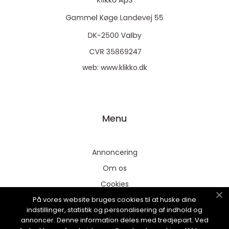
web:
www.klikko.dk
Menu
Annoncering
Om os
Cookies
På vores website bruges cookies til at huske dine
Kontakt os
indstillinger, statistik og personalisering af indhold og
Sitemap
annoncer. Denne information deles med tredjepart. Ved