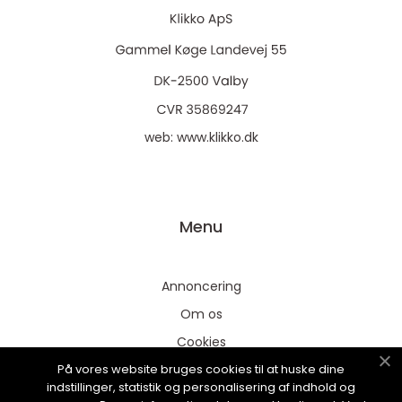
web:
www.klikko.dk
Menu
Annoncering
Om os
Cookies
På vores website bruges cookies til at huske dine
Kontakt os
indstillinger, statistik og personalisering af indhold og
Sitemap