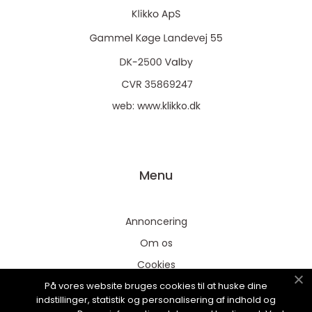
web:
www.klikko.dk
Menu
Annoncering
Om os
Cookies
På vores website bruges cookies til at huske dine
Kontakt os
indstillinger, statistik og personalisering af indhold og
Sitemap