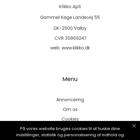
web:
www.klikko.dk
Menu
Annoncering
Om os
Cookies
På vores website bruges cookies til at huske dine
Kontakt os
indstillinger, statistik og personalisering af indhold og
Sitemap