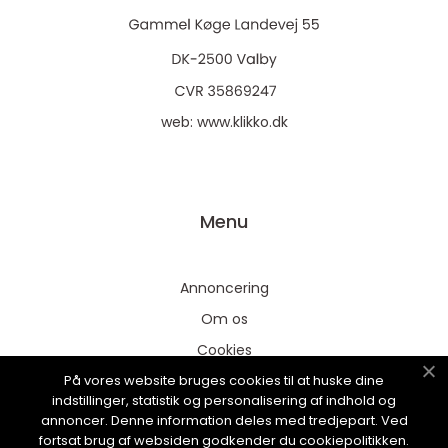
web:
www.klikko.dk
Menu
Annoncering
Om os
Cookies
På vores website bruges cookies til at huske dine
Kontakt os
indstillinger, statistik og personalisering af indhold og
Sitemap
annoncer. Denne information deles med tredjepart. Ved
fortsat brug af websiden godkender du cookiepolitikken.