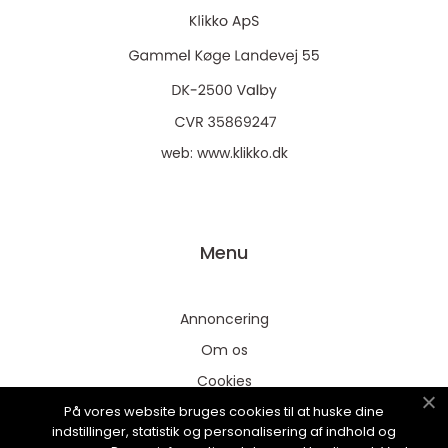
web:
www.klikko.dk
Menu
Annoncering
Om os
Cookies
På vores website bruges cookies til at huske dine
Kontakt os
indstillinger, statistik og personalisering af indhold og
Sitemap